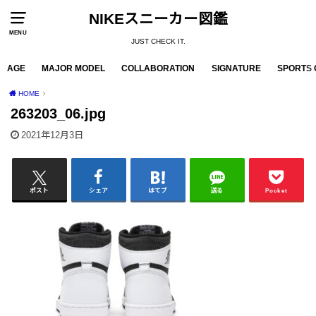
NIKEスニーカー図鑑
MENU
JUST CHECK IT.
AGE
MAJOR MODEL
COLLABORATION
SIGNATURE
SPORTS 
HOME
263203_06.jpg
2021年12月3日
ポスト
シェア
はてブ
送る
Pocket