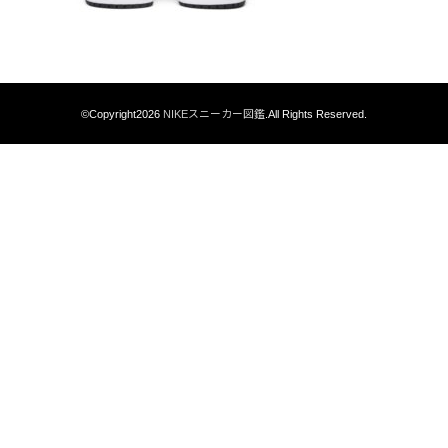
©Copyright2026
NIKEスニーカー図鑑
.All Rights Reserved.