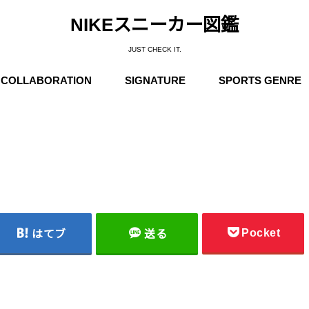
NIKEスニーカー図鑑
JUST CHECK IT.
COLLABORATION
SIGNATURE
SPORTS GENRE
Supreme
Stüssy
Off-White
Travis Scott
Fear of God
COMME des GARÇONS
Undercover
Fragment Design
Sacai
Others
Michael Jordan
Anfernee “Penny” Hardaway
Charles Barkley
Kobe Bryant
LeBron James
Kyrie Irving
Kevin Durant
Others
Basketball
Running
Skateboarding / N
Trainning
Soccer
Outdoor / NIKE A
Pocket
はてブ
送る