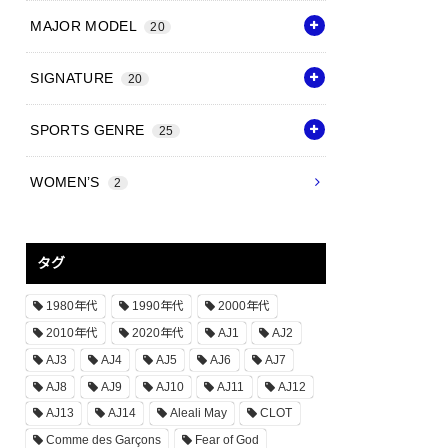
MAJOR MODEL
20
SIGNATURE
20
SPORTS GENRE
25
WOMEN’S
2
タグ
1980年代
1990年代
2000年代
2010年代
2020年代
AJ1
AJ2
AJ3
AJ4
AJ5
AJ6
AJ7
AJ8
AJ9
AJ10
AJ11
AJ12
AJ13
AJ14
Aleali May
CLOT
Comme des Garçons
Fear of God