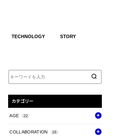
TECHNOLOGY
STORY
IKE SB
CG
Air
React
Shoxs
Zoom X
Vapor Weave
Flyknit
カテゴリー
AGE
22
COLLABORATION
16