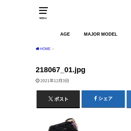
MENU
AGE
MAJOR MODEL
1970s
1980s
1990s
2000s
2010s
2020s
Air Jordan
Air Max
Air Force 1
Dunk
HOME
218067_01.jpg
2021年12月3日
シェア
ポスト