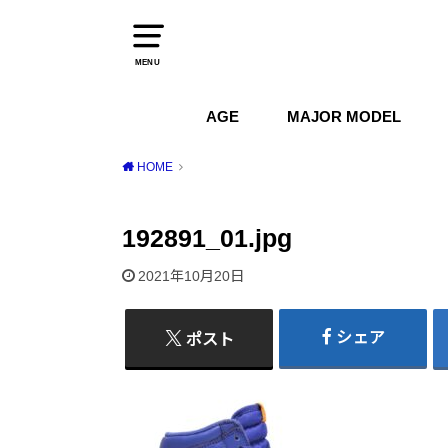
MENU
AGE
MAJOR MODEL
1970s
1980s
1990s
2000s
2010s
2020s
Air Jordan
Air Max
Air Force 1
Dunk
HOME
192891_01.jpg
2021年10月20日
シェア
ポスト