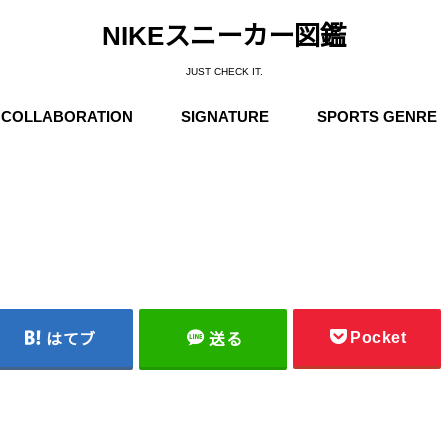
NIKEスニーカー図鑑
JUST CHECK IT.
COLLABORATION
SIGNATURE
SPORTS GENRE
Supreme
Stüssy
Off-White
Travis Scott
Fear of God
COMME des GARÇONS
Undercover
Fragment Design
Sacai
Others
Michael Jordan
Anfernee “Penny” Hardaway
Charles Barkley
Kobe Bryant
LeBron James
Kyrie Irving
Kevin Durant
Others
Basketball
Running
Skateboarding / N
Trainning
Soccer
Outdoor / NIKE A
Pocket
はてブ
送る