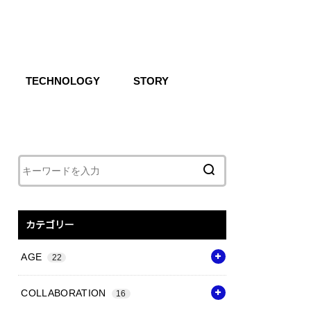
TECHNOLOGY
STORY
IKE SB
CG
Air
React
Shoxs
Zoom X
Vapor Weave
Flyknit
カテゴリー
AGE
22
COLLABORATION
16