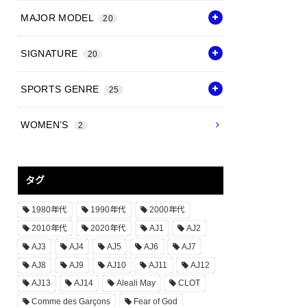
MAJOR MODEL
20
SIGNATURE
20
SPORTS GENRE
25
WOMEN’S
2
タグ
1980年代
1990年代
2000年代
2010年代
2020年代
AJ1
AJ2
AJ3
AJ4
AJ5
AJ6
AJ7
AJ8
AJ9
AJ10
AJ11
AJ12
AJ13
AJ14
Aleali May
CLOT
Comme des Garçons
Fear of God