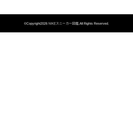
©Copyright2026
NIKEスニーカー図鑑
.All Rights Reserved.