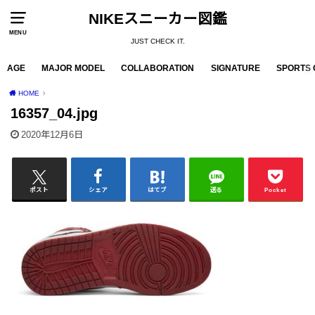
NIKEスニーカー図鑑
MENU
JUST CHECK IT.
AGE
MAJOR MODEL
COLLABORATION
SIGNATURE
SPORTS 
HOME
16357_04.jpg
2020年12月6日
ポスト
シェア
はてブ
送る
Pocket