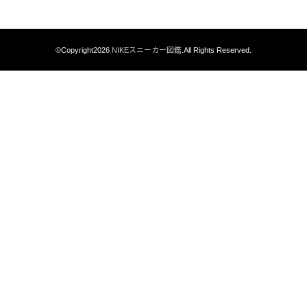
©Copyright2026
NIKEスニーカー図鑑
.All Rights Reserved.