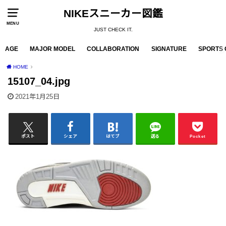
NIKEスニーカー図鑑
MENU
JUST CHECK IT.
AGE
MAJOR MODEL
COLLABORATION
SIGNATURE
SPORTS 
HOME
15107_04.jpg
2021年1月25日
ポスト
シェア
はてブ
送る
Pocket