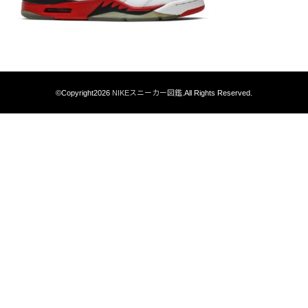
©Copyright2026
NIKEスニーカー図鑑
.All Rights Reserved.