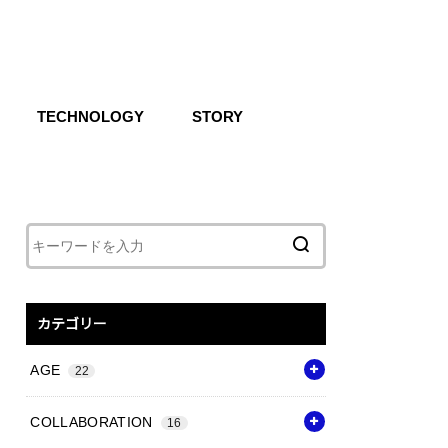
TECHNOLOGY
STORY
IKE SB
CG
Air
React
Shoxs
Zoom X
Vapor Weave
Flyknit
カテゴリー
AGE
22
COLLABORATION
16