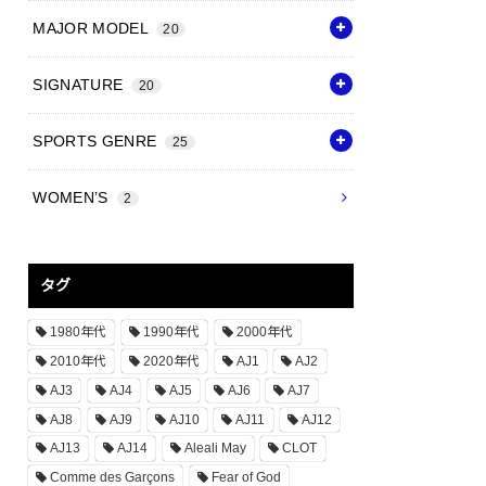
MAJOR MODEL
20
SIGNATURE
20
SPORTS GENRE
25
WOMEN’S
2
タグ
1980年代
1990年代
2000年代
2010年代
2020年代
AJ1
AJ2
AJ3
AJ4
AJ5
AJ6
AJ7
AJ8
AJ9
AJ10
AJ11
AJ12
AJ13
AJ14
Aleali May
CLOT
Comme des Garçons
Fear of God