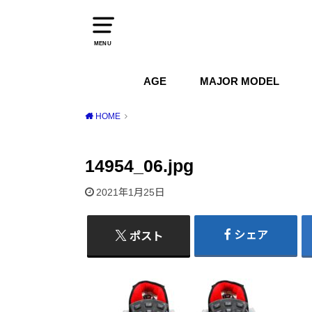
MENU
AGE
MAJOR MODEL
1970s
1980s
1990s
2000s
2010s
2020s
Air Jordan
Air Max
Air Force 1
Dunk
HOME
14954_06.jpg
2021年1月25日
シェア
ポスト