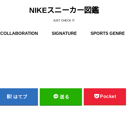
NIKEスニーカー図鑑
JUST CHECK IT.
COLLABORATION
SIGNATURE
SPORTS GENRE
Supreme
Stüssy
Off-White
Travis Scott
Fear of God
COMME des GARÇONS
Undercover
Fragment Design
Sacai
Others
Michael Jordan
Anfernee “Penny” Hardaway
Charles Barkley
Kobe Bryant
LeBron James
Kyrie Irving
Kevin Durant
Others
Basketball
Running
Skateboarding / N
Trainning
Soccer
Outdoor / NIKE A
Pocket
はてブ
送る