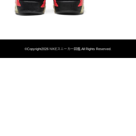
©Copyright2026
NIKEスニーカー図鑑
.All Rights Reserved.