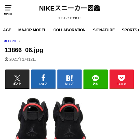
NIKEスニーカー図鑑
MENU
JUST CHECK IT.
AGE
MAJOR MODEL
COLLABORATION
SIGNATURE
SPORTS 
HOME
13866_06.jpg
2021年1月12日
ポスト
シェア
はてブ
送る
Pocket