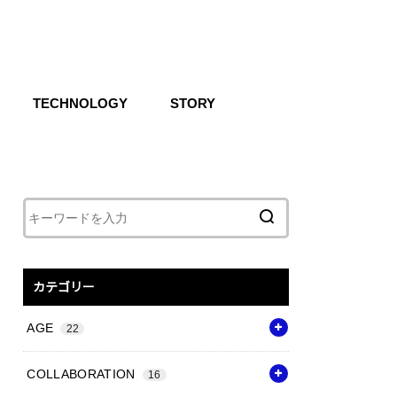
TECHNOLOGY
STORY
IKE SB
CG
Air
React
Shoxs
Zoom X
Vapor Weave
Flyknit
カテゴリー
AGE
22
COLLABORATION
16