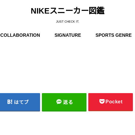
NIKEスニーカー図鑑
JUST CHECK IT.
COLLABORATION
SIGNATURE
SPORTS GENRE
Supreme
Stüssy
Off-White
Travis Scott
Fear of God
COMME des GARÇONS
Undercover
Fragment Design
Sacai
Others
Michael Jordan
Anfernee “Penny” Hardaway
Charles Barkley
Kobe Bryant
LeBron James
Kyrie Irving
Kevin Durant
Others
Basketball
Running
Skateboarding / N
Trainning
Soccer
Outdoor / NIKE A
Pocket
はてブ
送る