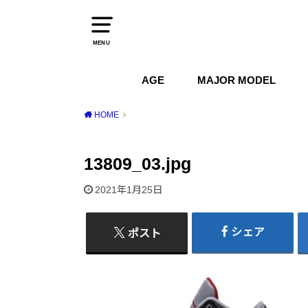
MENU
AGE
MAJOR MODEL
1970s
1980s
1990s
2000s
2010s
2020s
Air Jordan
Air Max
Air Force 1
Dunk
HOME
13809_03.jpg
2021年1月25日
シェア
ポスト