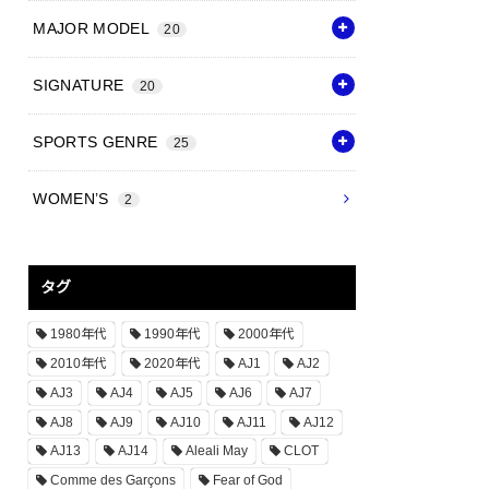
MAJOR MODEL
20
SIGNATURE
20
SPORTS GENRE
25
WOMEN’S
2
タグ
1980年代
1990年代
2000年代
2010年代
2020年代
AJ1
AJ2
AJ3
AJ4
AJ5
AJ6
AJ7
AJ8
AJ9
AJ10
AJ11
AJ12
AJ13
AJ14
Aleali May
CLOT
Comme des Garçons
Fear of God