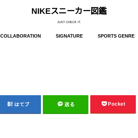
NIKEスニーカー図鑑
JUST CHECK IT.
COLLABORATION
SIGNATURE
SPORTS GENRE
Supreme
Stüssy
Off-White
Travis Scott
Fear of God
COMME des GARÇONS
Undercover
Fragment Design
Sacai
Others
Michael Jordan
Anfernee “Penny” Hardaway
Charles Barkley
Kobe Bryant
LeBron James
Kyrie Irving
Kevin Durant
Others
Basketball
Running
Skateboarding / N
Trainning
Soccer
Outdoor / NIKE A
Pocket
はてブ
送る