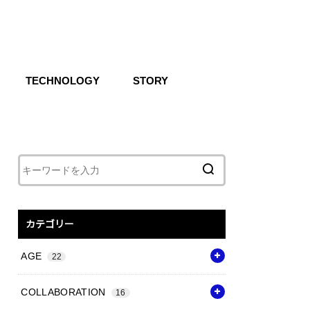
TECHNOLOGY
STORY
IKE SB
CG
Air
React
Shoxs
Zoom X
Vapor Weave
Flyknit
カテゴリー
AGE
22
COLLABORATION
16