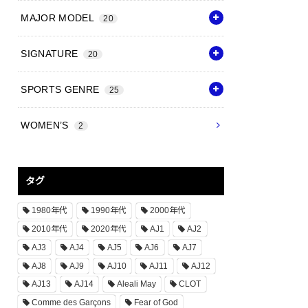
MAJOR MODEL
20
SIGNATURE
20
SPORTS GENRE
25
WOMEN’S
2
タグ
1980年代
1990年代
2000年代
2010年代
2020年代
AJ1
AJ2
AJ3
AJ4
AJ5
AJ6
AJ7
AJ8
AJ9
AJ10
AJ11
AJ12
AJ13
AJ14
Aleali May
CLOT
Comme des Garçons
Fear of God