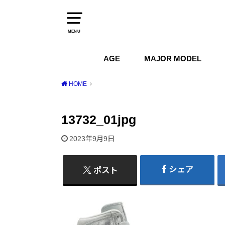
MENU
AGE
MAJOR MODEL
1970s
1980s
1990s
2000s
2010s
2020s
Air Jordan
Air Max
Air Force 1
Dunk
HOME
13732_01jpg
2023年9月9日
シェア
ポスト