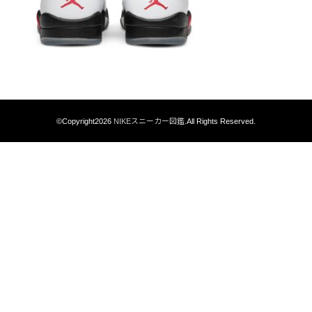
©Copyright2026
NIKEスニーカー図鑑
.All Rights Reserved.