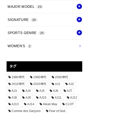
MAJOR MODEL
20
SIGNATURE
20
SPORTS GENRE
25
WOMEN’S
2
タグ
1980年代
1990年代
2000年代
2010年代
2020年代
AJ1
AJ2
AJ3
AJ4
AJ5
AJ6
AJ7
AJ8
AJ9
AJ10
AJ11
AJ12
AJ13
AJ14
Aleali May
CLOT
Comme des Garçons
Fear of God