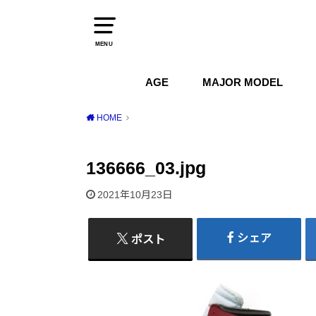
MENU
AGE
MAJOR MODEL
1970s
1980s
1990s
2000s
2010s
2020s
Air Jordan
Air Max
Air Force 1
Dunk
HOME
136666_03.jpg
2021年10月23日
シェア
ポスト