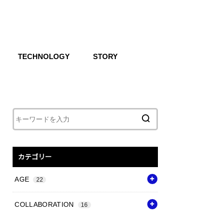
TECHNOLOGY
STORY
IKE SB
CG
Air
React
Shoxs
Zoom X
Vapor Weave
Flyknit
カテゴリー
AGE
22
COLLABORATION
16