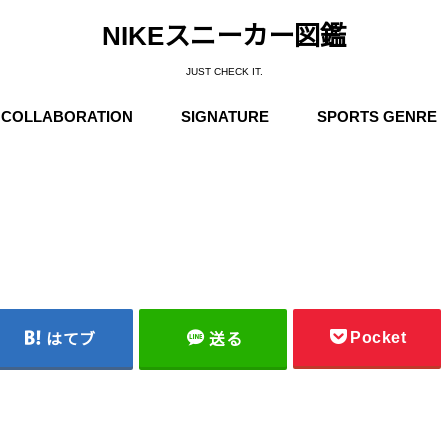
NIKEスニーカー図鑑
JUST CHECK IT.
COLLABORATION
SIGNATURE
SPORTS GENRE
Supreme
Stüssy
Off-White
Travis Scott
Fear of God
COMME des GARÇONS
Undercover
Fragment Design
Sacai
Others
Michael Jordan
Anfernee “Penny” Hardaway
Charles Barkley
Kobe Bryant
LeBron James
Kyrie Irving
Kevin Durant
Others
Basketball
Running
Skateboarding / N
Trainning
Soccer
Outdoor / NIKE A
Pocket
はてブ
送る