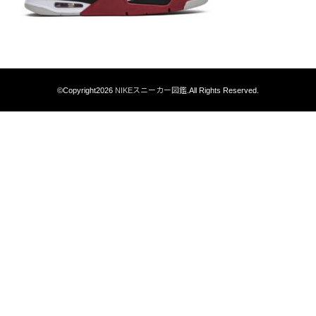
©Copyright2026
NIKEスニーカー図鑑
.All Rights Reserved.