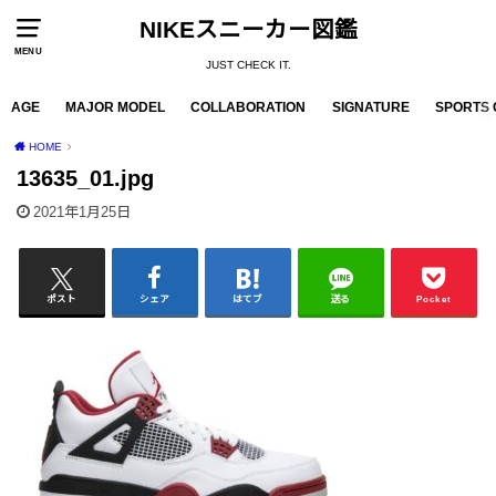
NIKEスニーカー図鑑
MENU
JUST CHECK IT.
AGE
MAJOR MODEL
COLLABORATION
SIGNATURE
SPORTS 
HOME
13635_01.jpg
2021年1月25日
ポスト
シェア
はてブ
送る
Pocket