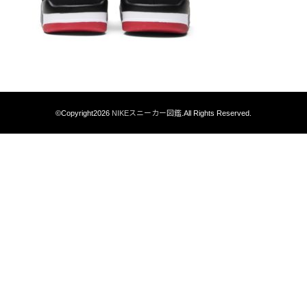
©Copyright2026
NIKEスニーカー図鑑
.All Rights Reserved.