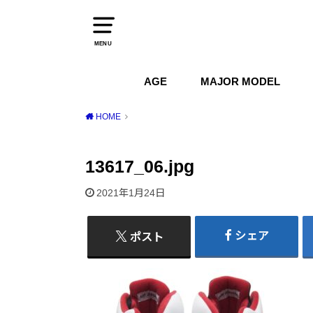
MENU
AGE
MAJOR MODEL
1970s
1980s
1990s
2000s
2010s
2020s
Air Jordan
Air Max
Air Force 1
Dunk
HOME
13617_06.jpg
2021年1月24日
シェア
ポスト