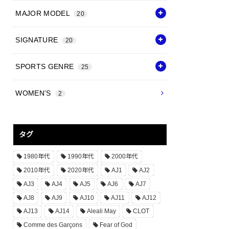
MAJOR MODEL
20
SIGNATURE
20
SPORTS GENRE
25
WOMEN’S
2
タグ
1980年代
1990年代
2000年代
2010年代
2020年代
AJ1
AJ2
AJ3
AJ4
AJ5
AJ6
AJ7
AJ8
AJ9
AJ10
AJ11
AJ12
AJ13
AJ14
Aleali May
CLOT
Comme des Garçons
Fear of God