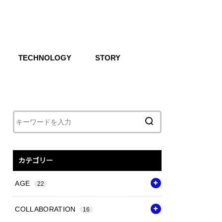
TECHNOLOGY
STORY
IKE SB
CG
Air
React
Shoxs
Zoom X
Vapor Weave
Flyknit
カテゴリー
AGE
22
COLLABORATION
16