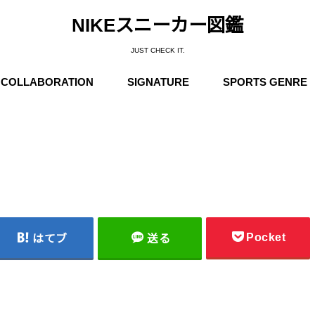
NIKEスニーカー図鑑
JUST CHECK IT.
COLLABORATION
SIGNATURE
SPORTS GENRE
Supreme
Stüssy
Off-White
Travis Scott
Fear of God
COMME des GARÇONS
Undercover
Fragment Design
Sacai
Others
Michael Jordan
Anfernee “Penny” Hardaway
Charles Barkley
Kobe Bryant
LeBron James
Kyrie Irving
Kevin Durant
Others
Basketball
Running
Skateboarding / N
Trainning
Soccer
Outdoor / NIKE A
Pocket
はてブ
送る