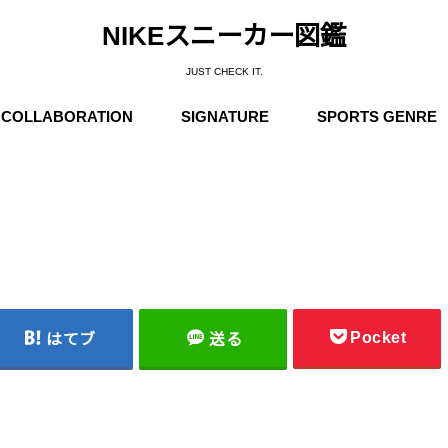
NIKEスニーカー図鑑
JUST CHECK IT.
COLLABORATION
SIGNATURE
SPORTS GENRE
Supreme
Stüssy
Off-White
Travis Scott
Fear of God
COMME des GARÇONS
Undercover
Fragment Design
Sacai
Others
Michael Jordan
Anfernee “Penny” Hardaway
Charles Barkley
Kobe Bryant
LeBron James
Kyrie Irving
Kevin Durant
Others
Basketball
Running
Skateboarding / N
Trainning
Soccer
Outdoor / NIKE A
Pocket
はてブ
送る