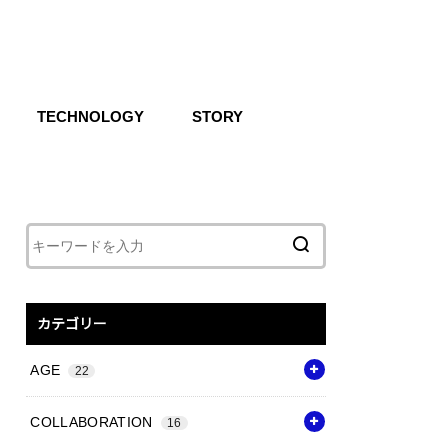
TECHNOLOGY
STORY
IKE SB
CG
Air
React
Shoxs
Zoom X
Vapor Weave
Flyknit
カテゴリー
AGE
22
COLLABORATION
16