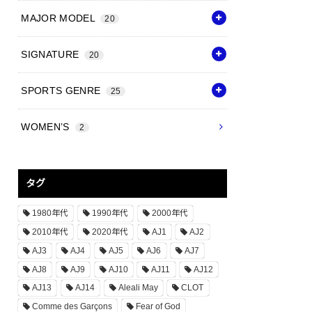
MAJOR MODEL
20
SIGNATURE
20
SPORTS GENRE
25
WOMEN’S
2
タグ
1980年代
1990年代
2000年代
2010年代
2020年代
AJ1
AJ2
AJ3
AJ4
AJ5
AJ6
AJ7
AJ8
AJ9
AJ10
AJ11
AJ12
AJ13
AJ14
Aleali May
CLOT
Comme des Garçons
Fear of God