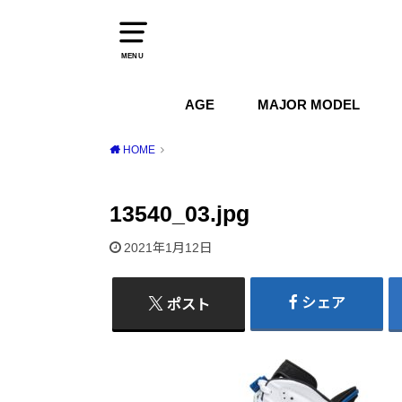
MENU
AGE
MAJOR MODEL
1970s
1980s
1990s
2000s
2010s
2020s
Air Jordan
Air Max
Air Force 1
Dunk
HOME
13540_03.jpg
2021年1月12日
シェア
ポスト