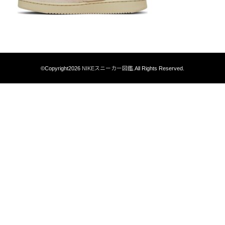
©Copyright2026
NIKEスニーカー図鑑
.All Rights Reserved.