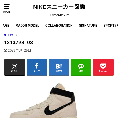
NIKEスニーカー図鑑
MENU
JUST CHECK IT.
AGE
MAJOR MODEL
COLLABORATION
SIGNATURE
SPORTS 
HOME
1213728_03
2023年8月29日
ポスト
シェア
はてブ
送る
Pocket