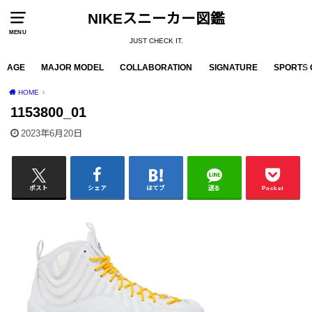
NIKEスニーカー図鑑
MENU
JUST CHECK IT.
AGE
MAJOR MODEL
COLLABORATION
SIGNATURE
SPORTS 
HOME
1153800_01
2023年6月20日
ポスト
シェア
はてブ
送る
Pocket