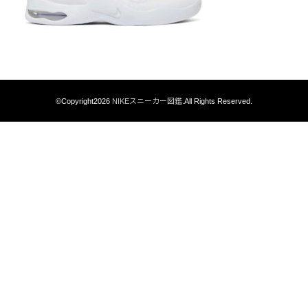
©Copyright2026
NIKEスニーカー図鑑
.All Rights Reserved.