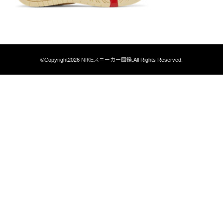
©Copyright2026
NIKEスニーカー図鑑
.All Rights Reserved.