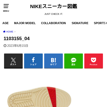
NIKEスニーカー図鑑
MENU
JUST CHECK IT.
AGE
MAJOR MODEL
COLLABORATION
SIGNATURE
SPORTS 
HOME
1103155_04
2023年6月15日
ポスト
シェア
はてブ
送る
Pocket