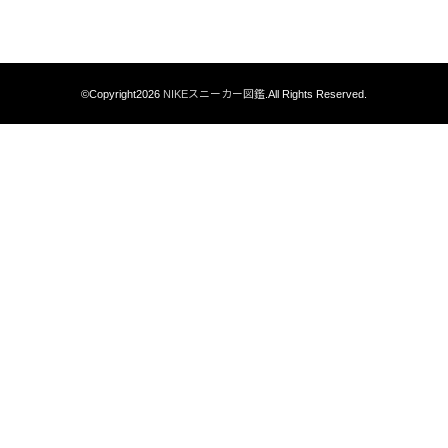
©Copyright2026
NIKEスニーカー図鑑
.All Rights Reserved.