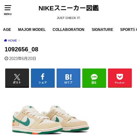
NIKEスニーカー図鑑
MENU
JUST CHECK IT.
AGE
MAJOR MODEL
COLLABORATION
SIGNATURE
SPORTS 
HOME
1092656_08
2023年6月20日
ポスト
シェア
はてブ
送る
Pocket