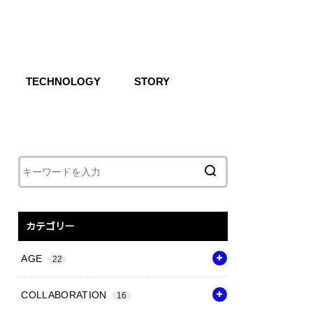
TECHNOLOGY
STORY
IKE SB
CG
Air
React
Shoxs
Zoom X
Vapor Weave
Flyknit
カテゴリー
AGE
22
COLLABORATION
16