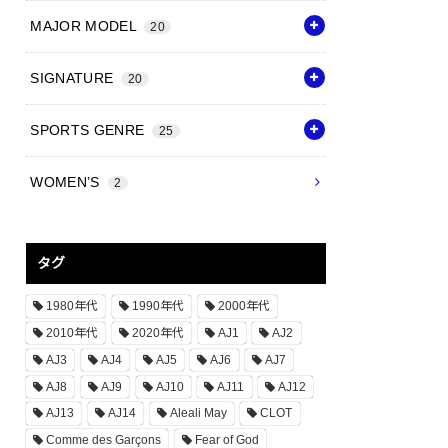
MAJOR MODEL
20
SIGNATURE
20
SPORTS GENRE
25
WOMEN’S
2
タグ
1980年代
1990年代
2000年代
2010年代
2020年代
AJ1
AJ2
AJ3
AJ4
AJ5
AJ6
AJ7
AJ8
AJ9
AJ10
AJ11
AJ12
AJ13
AJ14
Aleali May
CLOT
Comme des Garçons
Fear of God