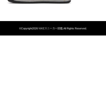
©Copyright2026
NIKEスニーカー図鑑
.All Rights Reserved.