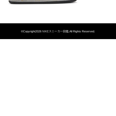
©Copyright2026
NIKEスニーカー図鑑
.All Rights Reserved.