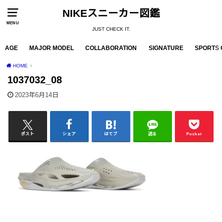
NIKEスニーカー図鑑
MENU
JUST CHECK IT.
AGE
MAJOR MODEL
COLLABORATION
SIGNATURE
SPORTS 
HOME
1037032_08
2023年6月14日
ポスト
シェア
はてブ
送る
Pocket