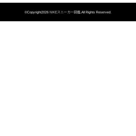
©Copyright2026
NIKEスニーカー図鑑
.All Rights Reserved.