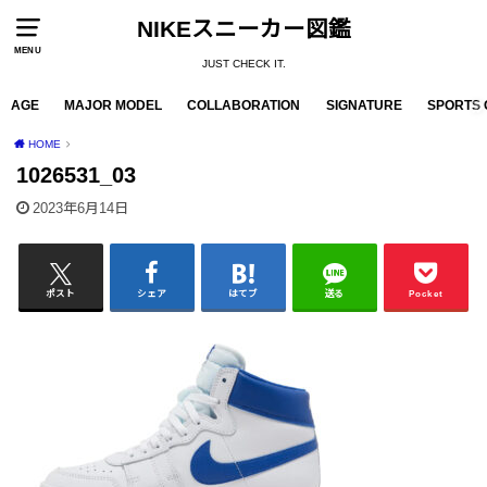
NIKEスニーカー図鑑
MENU
JUST CHECK IT.
AGE
MAJOR MODEL
COLLABORATION
SIGNATURE
SPORTS 
HOME
1026531_03
2023年6月14日
ポスト
シェア
はてブ
送る
Pocket