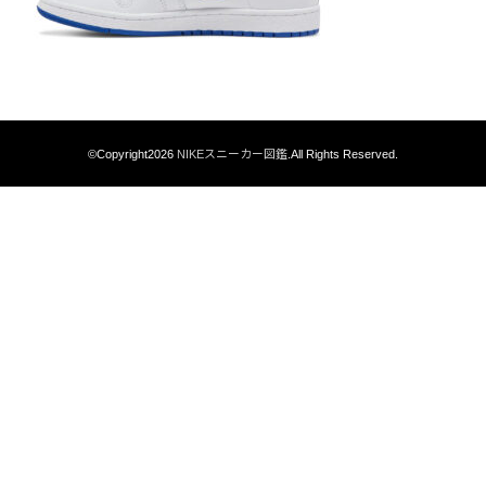
©Copyright2026
NIKEスニーカー図鑑
.All Rights Reserved.