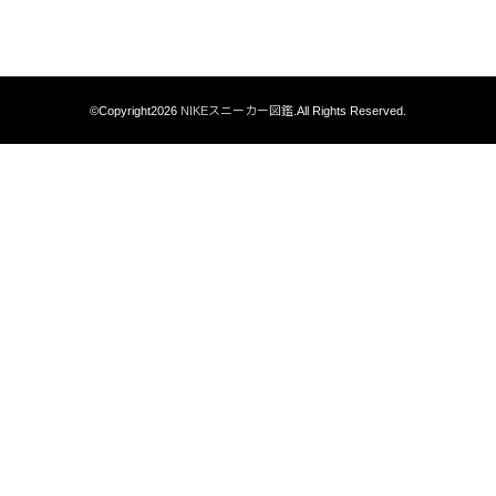
©Copyright2026
NIKEスニーカー図鑑
.All Rights Reserved.