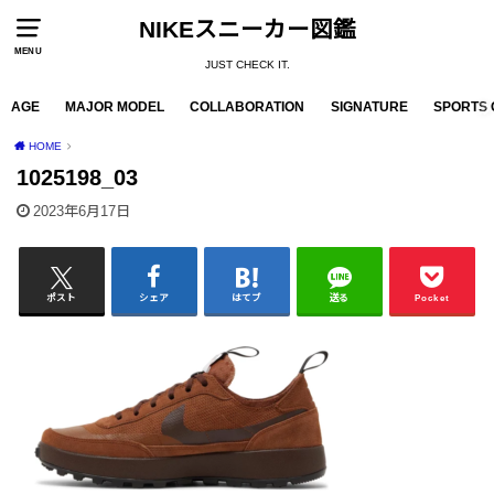
NIKEスニーカー図鑑
MENU
JUST CHECK IT.
AGE
MAJOR MODEL
COLLABORATION
SIGNATURE
SPORTS 
HOME
1025198_03
2023年6月17日
ポスト
シェア
はてブ
送る
Pocket