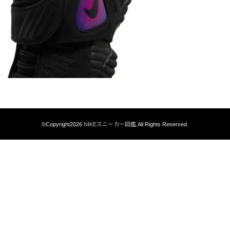
©Copyright2026
NIKEスニーカー図鑑
.All Rights Reserved.