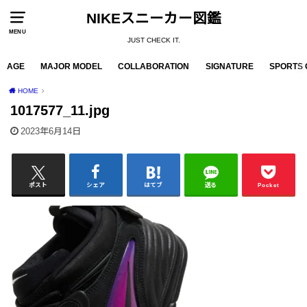
NIKEスニーカー図鑑
MENU
JUST CHECK IT.
AGE
MAJOR MODEL
COLLABORATION
SIGNATURE
SPORTS 
HOME
1017577_11.jpg
2023年6月14日
ポスト
シェア
はてブ
送る
Pocket