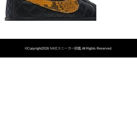
©Copyright2026
NIKEスニーカー図鑑
.All Rights Reserved.